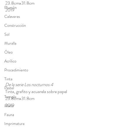
23.8cmx31.8cm 
Plumón
2019
Calaveras
Construcción
Sol
Muralla
Óleo
Acrílico
Procedimiento
Tinta
De la serie Los nocturnos 4 
Pastel
Tinta, grafito y acuarela sobre papel 
Temple
23.8cmx31.8cm 
2019
Mixta
Fauna
Imprimatura