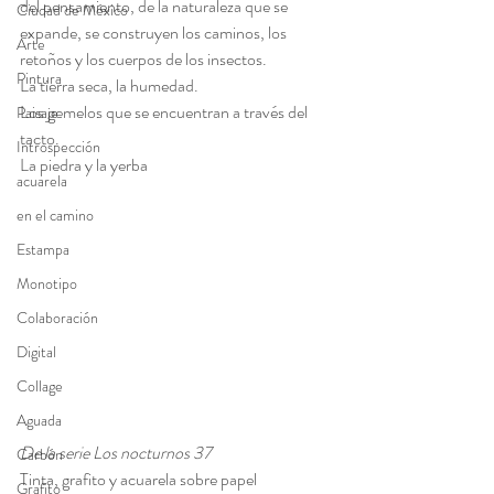
del pensamiento, de la naturaleza que se 
Ciudad de México
expande, se construyen los caminos, los 
Arte
retoños y los cuerpos de los insectos. 
Pintura
La tierra seca, la humedad. 
Los gemelos que se encuentran a través del 
Paisaje
tacto. 
Introspección
La piedra y la yerba
acuarela
en el camino
Estampa
Monotipo
Colaboración
Digital
Collage
Aguada
De la serie Los nocturnos 37 
Carbón
Tinta, grafito y acuarela sobre papel 
Grafito