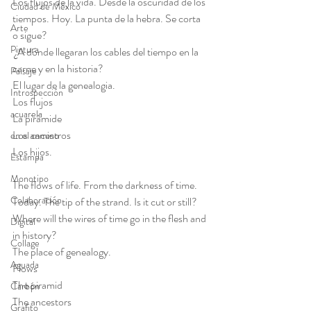
Los flujos de la vida. Desde la oscuridad de los 
Ciudad de México
tiempos. Hoy. La punta de la hebra. Se corta 
Arte
o sigue?
Pintura
 ¿A dónde llegaran los cables del tiempo en la 
carne y en la historia?
Paisaje
El lugar de la genealogia.
Introspección
Los flujos
acuarela
La pirámide
Los ancestros
en el camino
Los hijos.
Estampa
Monotipo
The flows of life. From the darkness of time. 
Colaboración
Today. The tip of the strand. Is it cut or still?
Where will the wires of time go in the flesh and 
Digital
in history?
Collage
The place of genealogy.
Aguada
Flows
The piramid
Carbón
The ancestors
Grafito