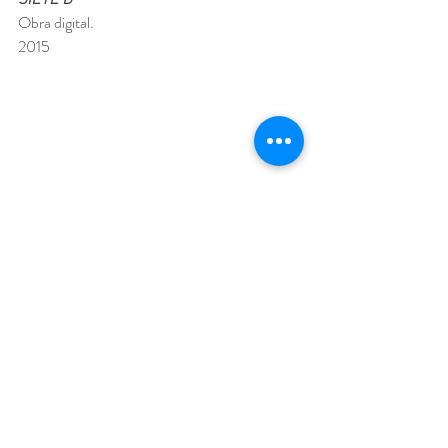
Obra digital.
2015
De la serie Línea del tiempo. Sobreposiciones. 
DIEZ
Obra digital.
2015
Dibujos
Acuarela
Tiempo
Personajes
ArteDigital
Genealogía