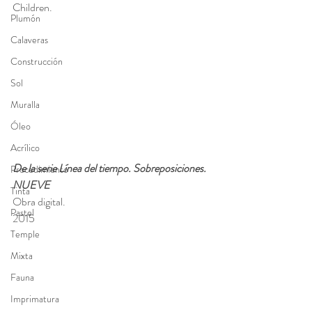
Children.
Plumón
Calaveras
Construcción
Sol
Muralla
Óleo
Acrílico
De la serie Línea del tiempo. Sobreposiciones. 
Procedimiento
NUEVE
Tinta
Obra digital.
Pastel
2015
Temple
Mixta
Fauna
Imprimatura