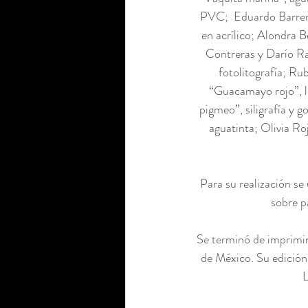
PVC;  Eduardo Barrera
en acrílico; Alondra B
Contreras y Darío Ra
fotolitografía; Ru
“Guacamayo rojo”, 
pigmeo”, siligrafía y 
aguatinta; Olivia Ro
Para su realización se 
sobre p
Se terminó de imprimi
de México. Su edición 
L