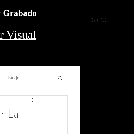
 y Grabado
Cart
(0)
 Visual
Paisaje
Collage
Aguada
r La
rílico
Procedimiento