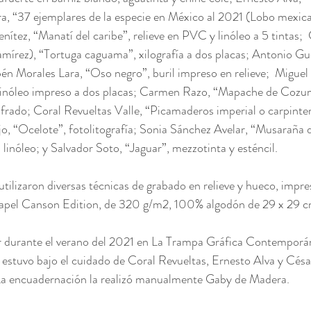
, “37 ejemplares de la especie en México al 2021 (Lobo mexican
enítez, “Manatí del caribe”, relieve en PVC y linóleo a 5 tinta
mírez), “Tortuga caguama”, xilografía a dos placas; Antonio Gue
bén Morales Lara, “Oso negro”, buril impreso en relieve;  Miguel 
linóleo impreso a dos placas; Carmen Razo, “Mapache de Cozu
gofrado; Coral Revueltas Valle, “Picamaderos imperial o carpinter
jo, “Ocelote”, fotolitografía; Sonia Sánchez Avelar, “Musaraña de
linóleo; y Salvador Soto, “Jaguar”, mezzotinta y esténcil. 
utilizaron diversas técnicas de grabado en relieve y hueco, impre
apel Canson Edition, de 320 g/m2, 100% algodón de 29 x 29 c
r durante el verano del 2021 en La Trampa Gráfica Contemporán
estuvo bajo el cuidado de Coral Revueltas, Ernesto Alva y César
a encuadernación la realizó manualmente Gaby de Madera.