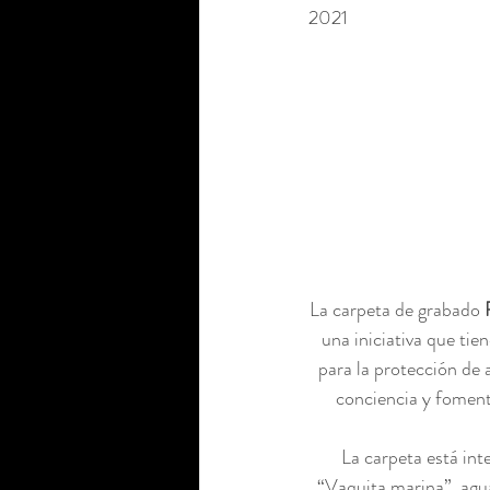
2021
La carpeta de grabado 
una iniciativa que ti
para la protección de 
conciencia y foment
La carpeta está int
“Vaquita marina”, agua