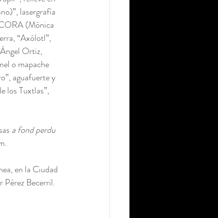
o)”, lasergrafía 
s;  CORA (Mónica 
rra, “Axólotl”, 
Ángel Ortiz, 
mel o mapache 
o”, aguafuerte y 
 los Tuxtlas”, 
sas 
a fond perdu
m.
ea, en la Ciudad 
 Pérez Becerril. 