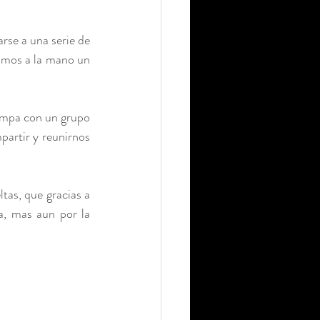
se a una serie de 
amos a la mano un 
tampa con un grupo 
artir y reunirnos 
tas, que gracias a 
a, mas aun por la 