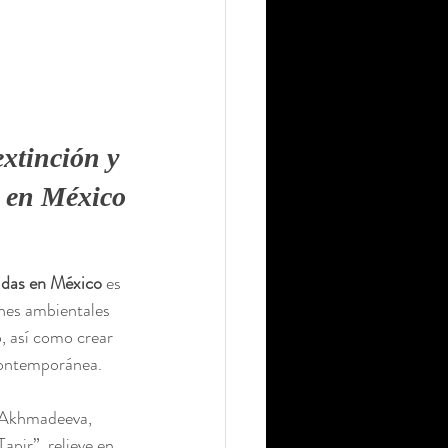
xtinción y 
s en México
gidas en México
 es 
ones ambientales 
, así como crear 
 contemporánea.
a Akhmadeeva, 
apir”, relieve en 