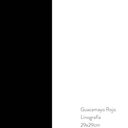
Guacamayo Rojo.
Linografía
29x29cm