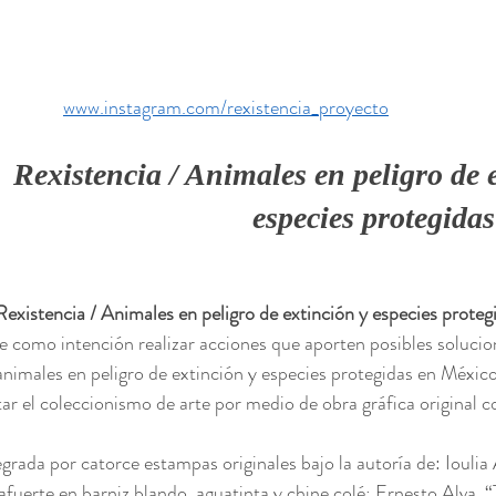
www.instagram.com/rexistencia_proyecto
Rexistencia / Animales en peligro de e
especies protegida
Rexistencia / Animales en peligro de extinción y especies prote
ene como intención realizar acciones que aporten posibles soluci
animales en peligro de extinción y especies protegidas en México
ar el coleccionismo de arte por medio de obra gráfica original
egrada por catorce estampas originales bajo la autoría de: Iouli
fuerte en barniz blando, aguatinta y chine colé; Ernesto Alva, “T