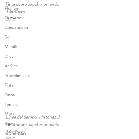
Tinta sobre papel imprimado
Plumón
34x35cm
Calaveras
2015
Construcción
Sol
Muralla
Óleo
Acrílico
Procedimiento
Tinta
Pastel
Temple
Mixta
Línea del tiempo. Historias 3
Fauna
Tinta sobre papel imprimado
34x35cm
Imprimatura