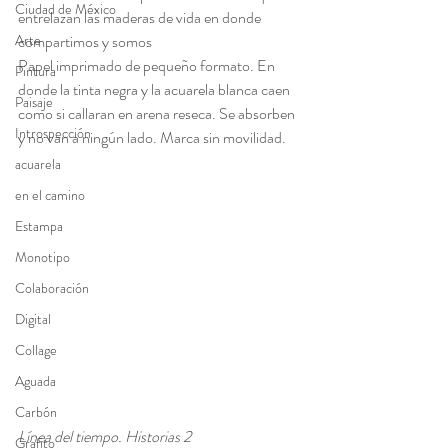
Ciudad de México
entrelazan las maderas de vida en donde 
Arte
compartimos y somos
Papel imprimado de pequeño formato. En 
Pintura
donde la tinta negra y la acuarela blanca caen 
Paisaje
como si callaran en arena reseca. Se absorben 
Introspección
y no van a ningún lado. Marca sin movilidad. 
acuarela
en el camino
Estampa
Monotipo
Colaboración
Digital
Collage
Aguada
Carbón
Línea del tiempo. Historias 2
Grafito