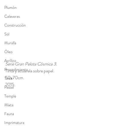
Plumón
Calaveras
Construcción
Sol
Muralla
Óleo
Acrílico
Serie Gran Pelota Cósmica 3. 
Procedimiento
Tinta y acuarela sobre papel. 
50x70cm. 
Tinta
2015.
Pastel
Temple
Mixta
Fauna
Imprimatura