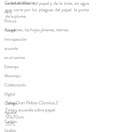
Ciudad de México
características del papel y de la tinta, en agua 
que corre por los pliegues del papel. la punta 
Arte
de la pluma.
Pintura
Lo pétreo, las hojas jóvenes, tiernas.
Paisaje
Introspección
acuarela
en el camino
Estampa
Monotipo
Colaboración
Digital
Serie Gran Pelota Cósmica 2. 
Collage
Tinta y acuarela sobre papel. 
Aguada
50x70cm. 
Carbón
2015.
Grafito