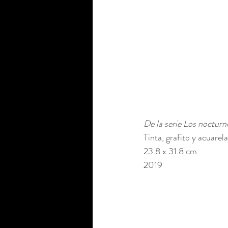
De la serie Los nocturn
Tinta, grafito y acuarel
23.8 x 31.8 cm 
2019