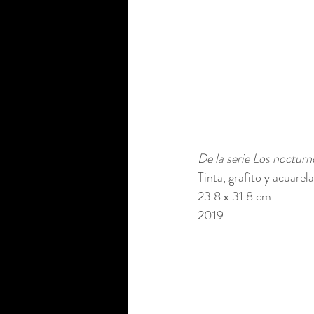
De la serie Los nocturn
Tinta, grafito y acuarel
23.8 x 31.8 cm 
2019
.