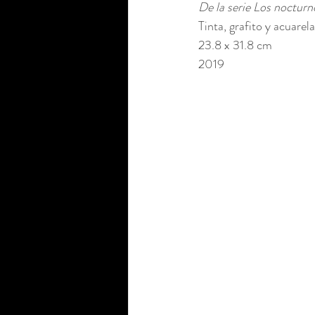
De la serie Los nocturn
Tinta, grafito y acuarel
23.8 x 31.8 cm 
2019