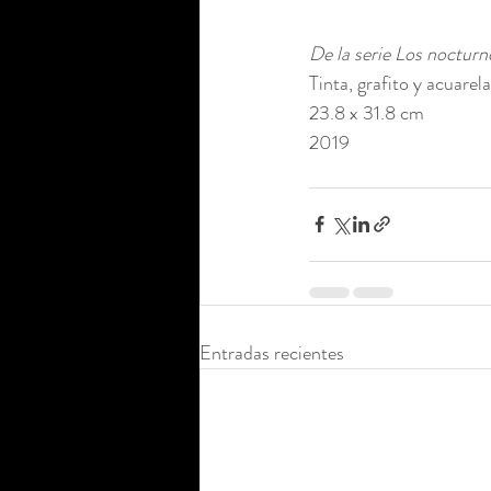
De la serie Los nocturn
Tinta, grafito y acuarel
23.8 x 31.8 cm 
2019
Entradas recientes