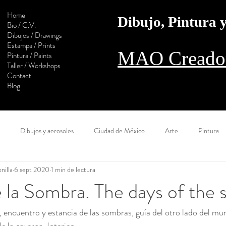
Home
Dibujo, Pintura
Bio / C.V.
Dibujos / Drawings
Estampa / Prints
MAO Creador
Pintura / Paints
Taller / Workshops
Contact
Blog
Dibujos y aerosoles
Ciudad de México
Arte
Pintura
nilla
6 sept 2020
1 min de lectura
l camino
Estampa
Monotipo
Colaboración
Digital
e la Sombra. The days of the
, encuentro y estancia de las sombras, guía del otro lado del mun
Calaveras
Construcción
Sol
Muralla
Óleo
Ac