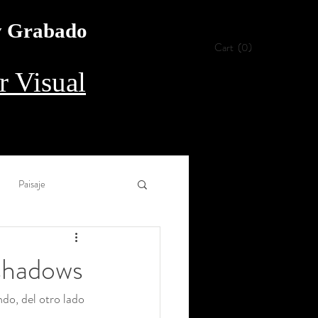
 y Grabado
Cart
(0)
 Visual
Paisaje
Collage
Aguada
 shadows
do, del otro lado 
rílico
Procedimiento