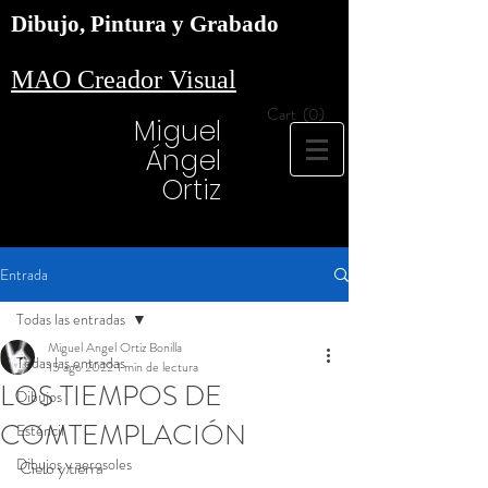
Dibujo, Pintura y Grabado
MAO Creador Visual
Cart
(0)
Miguel
Ángel
Ortiz
Entrada
Todas las entradas
Miguel Angel Ortiz Bonilla
Todas las entradas
15 ago 2022
1 min de lectura
LOS TIEMPOS DE
Dibujos
COMTEMPLACIÓN
Esténcil
Dibujos y aerosoles
Cielo y tierra