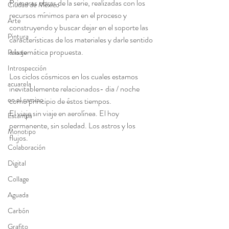
Primeras obras de la serie, realizadas con los 
Ciudad de México
recursos mínimos para en el proceso y 
Arte
construyendo y buscar dejar en el soporte las 
Pintura
características de los materiales y darle sentido 
a la temática propuesta. 
Paisaje
Introspección
Los ciclos cósmicos en los cuales estamos 
acuarela
inevitablemente relacionados- dia / noche 
en el camino
como principio de éstos tiempos. 
El viaje sin viaje en aerolínea. El hoy 
Estampa
permanente, sin soledad. Los astros y los 
Monotipo
flujos.
Colaboración
Digital
Collage
Aguada
Carbón
Grafito