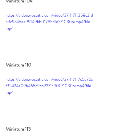
Miniatura 104
https://video.wixstatic.com/video/37417f_358c21d
b3c9a46ee99149bb01785c1d3/1080p/mp4/file.
mp4
Miniatura 110
https://video.wixstatic.com/video/37417f_7c5d72c
f32424e09b465c9cb2271a900/1080p/mp4/file.
mp4
Miniatura 113