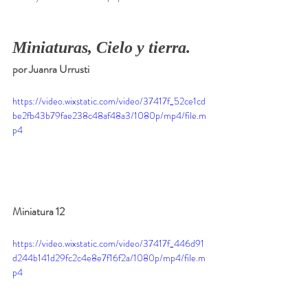
Miniaturas, Cielo y tierra. 
por Juanra Urrusti
https://video.wixstatic.com/video/37417f_52ce1cd
be2fb43b79fae238c48af48a3/1080p/mp4/file.m
p4
Miniatura 12
https://video.wixstatic.com/video/37417f_446d91
d244b141d29fc2c4e8e7f16f2a/1080p/mp4/file.m
p4