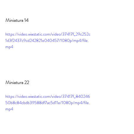
Miniatura 14
https://video.wixstatic.com/video/37417f_29c252c
1d3f2437c9cd242821e040457/1080p/mp4/file.
mp4
Miniatura 22
https://video.wixstatic.com/video/37417f_840246
50b8c84cbdb39588df7ac5d11e/1080p/mp4/file.
mp4