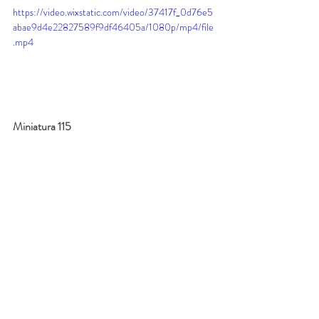
https://video.wixstatic.com/video/37417f_0d76e5
abae9d4e22827589f9df46405a/1080p/mp4/file
.mp4
Miniatura 115