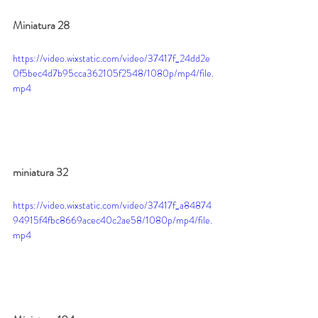
Miniatura 28
https://video.wixstatic.com/video/37417f_24dd2e
0f5bec4d7b95cca362105f2548/1080p/mp4/file.
mp4
miniatura 32
https://video.wixstatic.com/video/37417f_a84874
94915f4fbc8669acec40c2ae58/1080p/mp4/file.
mp4