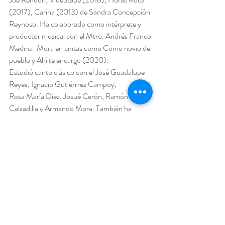
(2017), Carina (2013) de Sandra Concepción
Reynoso. Ha colaborado como intérprete y 
productor musical con el Mtro. Andrés Franco
Medina-Mora en cintas como Como novio de 
pueblo y Ahí te encargo (2020).
Estudió canto clásico con el José Guadalupe 
Reyes, Ignacio Gutiérrrez Campoy,
Rosa María Díez, Josué Cerón, Ramón 
Calzadilla y Armando Mora. También ha 
tomado
clases maestras y tutorías personalizadas con 
Enrique Ángeles, Jesús Suaste, y Emilio
Pons, así como con coaches como Ángel 
Rodríguez, Teresa Rodríguez y Eva Lindquist 
en
Viena, Austria. Entre sus roles destacan: 
Alfredo Germont (La Traviata/ G. Verdi) en
una producción de Armando Mora, 2018, 