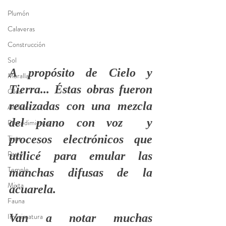
Plumón
Calaveras
Construcción
Sol
A propósito de Cielo y 
Muralla
Tierra... Éstas obras fueron 
Óleo
realizadas con una mezcla 
Acrílico
del piano con voz  y 
Procedimiento
procesos electrónicos que 
Tinta
Pastel
utilicé para emular las 
Temple
manchas difusas de la 
Mixta
acuarela. 
Fauna
Van a notar muchas 
Imprimatura