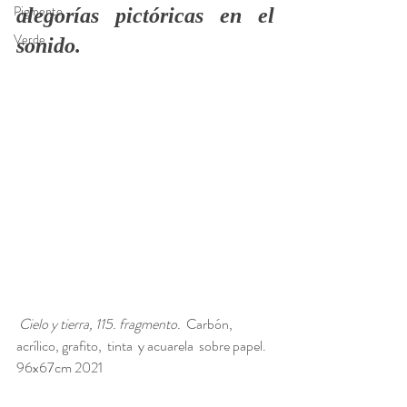
Pigmento
alegorías pictóricas en el 
Verde
sonido.
Cielo y tierra, 115. fragmento.
  Carbón, 
acrílico, grafito,  tinta  y acuarela  sobre papel. 
96x67cm 2021 