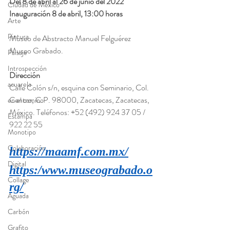
Del 8 de abril al 26 de junio del 2022
Ciudad de México
Inauguración 8 de abril, 13:00 horas 
Arte
Pintura
Museo de Abstracto Manuel Felguérez
Museo Grabado.
Paisaje
Introspección
Dirección
acuarela
Calle Colón s/n, esquina con Seminario, Col. 
Centro, C.P. 98000, Zacatecas, Zacatecas, 
en el camino
México. Teléfonos: +52 (492) 924 37 05 / 
Estampa
922 22 55
Monotipo
Colaboración
https://maamf.com.mx/
Digital
https:/www.museograbado.o
Collage
rg/
Aguada
Carbón
Grafito