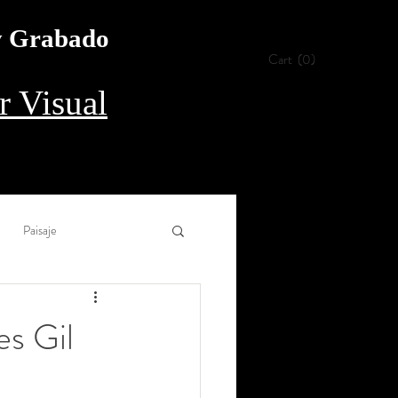
 y Grabado
Cart
(0)
 Visual
Paisaje
Collage
Aguada
es Gil
rílico
Procedimiento