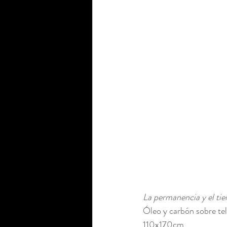
La permanencia y el ti
Óleo y carbón sobre tel
110x170cm.