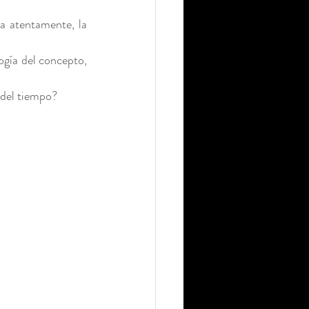
a atentamente, la 
ogía del concepto, 
 del tiempo? 