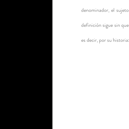
denominador, el sujeto
definición sigue sin qu
es decir, por su histori