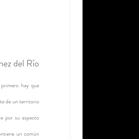
nez del Río
 primero hay que 
e de un territorio 
e por su aspecto 
contiene un común 