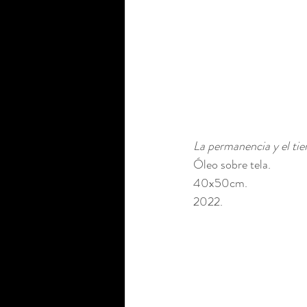
La permanencia y el tie
Óleo sobre tela.
40x50cm. 
2022.