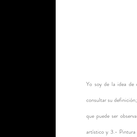
Yo soy de la idea de 
consultar su definición;
que puede ser observa
artístico y 3.- Pintur