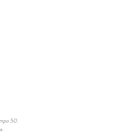
empo 50. 
a.