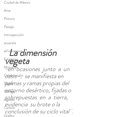
Ciudad de México
Arte
Pintura
Paisaje
Introspección
acuarela
¨
La dimensión 
en el camino
vegeta
Estampa
-en  ocasiones  junto  a  un  
Monotipo
oasis–,  se manifiesta en 
Colaboración
palmas y ramas propias del 
Digital
entorno desértico, fijadas o  
Collage
sobrepuestas  en  a  tierra,  
Aguada
evidencia  su brote o la
Carbón
conclusión de su ciclo vital¨.
Grafito