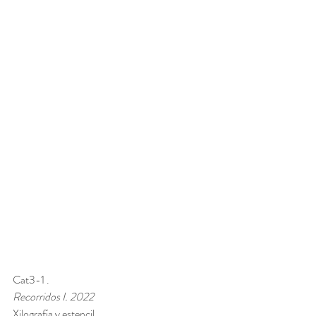
Cat3-1 . 
Recorridos I. 2022
Xilografía y estencil 