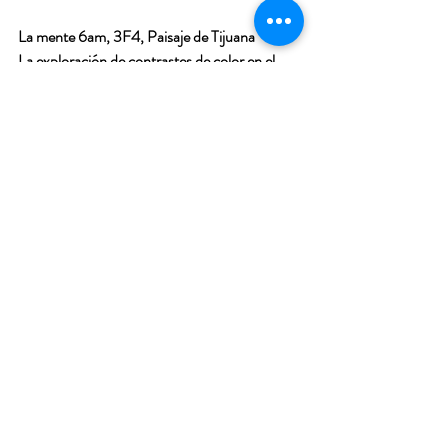
La mente 6am, 3F4, Paisaje de Tijuana
La exploración de contrastes de color en el 
espacio pictórico y la forma orgánica revelan el 
paisaje como experiencia sensorial cuya 
imagen toma distancia de cualquier 
representación literal.
La permanencia y el tiempo
El paisaje es un organismo vivo y mutable con 
relación a temporalidades lumínicas, 
climáticas que acentúa la noción de duración.
De los Tres
La figura vegetal se convierte en motivo 
estructural en la composición visual de la obra. 
El contraste frio-cálido, coloca como 
personaje principal a la palma porque se 
percibe su silueta sobre el paisaje del cual 
forma parte.