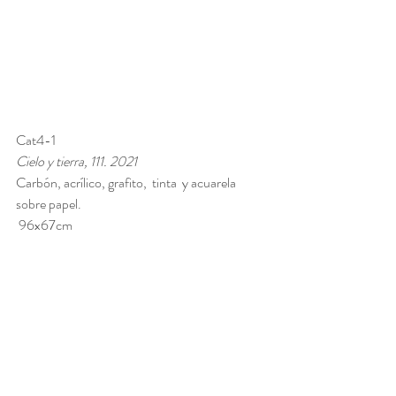
Cat4-1 
Cielo y tierra, 111. 2021
Carbón, acrílico, grafito,  tinta  y acuarela  
sobre papel.
 96x67cm