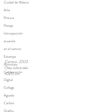
Ciudad de México
Arte
Pintura
Paisaje
Introspección
acuarela
en el camino
Estampa
Camino. 2003
Monotipo
Óleo sobre tela.
Colaboración
42x51 cm
Digital
Collage
Aguada
Carbón
Grafito