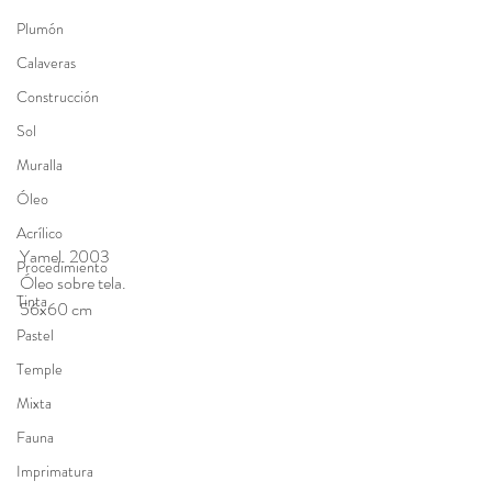
Plumón
Calaveras
Construcción
Sol
Muralla
Óleo
Acrílico
Yamel. 2003
Procedimiento
Óleo sobre tela.
Tinta
56x60 cm
Pastel
Temple
Mixta
Fauna
Imprimatura