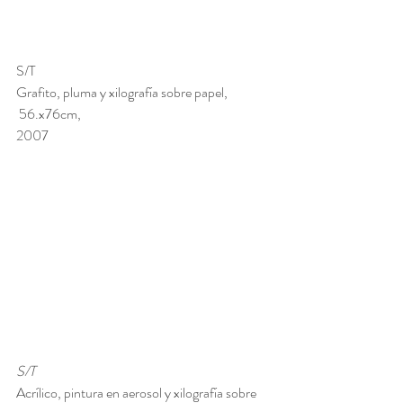
S/T
Grafito, pluma y xilografía sobre papel,
 56.x76cm, 
2007
S/T 
Acrílico, pintura en aerosol y xilografía sobre 