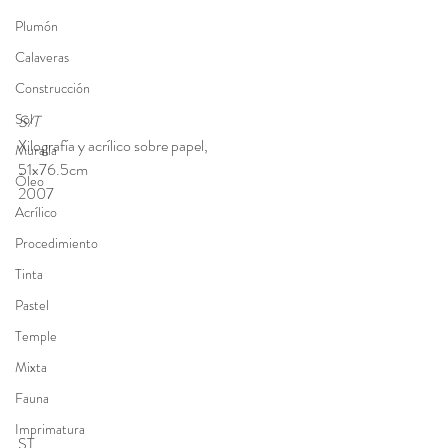
Plumón
Calaveras
Construcción
Sol
S/T
Xilografía y acrílico sobre papel, 
Muralla
51x76.5cm 
Óleo
2007
Acrílico
Procedimiento
Tinta
Pastel
Temple
Mixta
Fauna
Imprimatura
ST, 