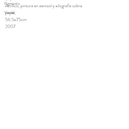
Pigmento
Acrílico, pintura en aerosol y xilografía sobre 
papel, 
Verde
56.5x75cm 
2007