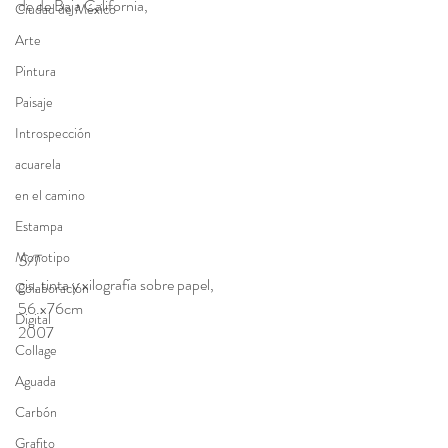
de de Baja California,
Ciudad de México
Arte
Pintura
Paisaje
Introspección
acuarela
en el camino
Estampa
Monotipo
S/T
gis, tinta y xilografía sobre papel, 
Colaboración
56.x76cm
Digital
2007
Collage
Aguada
Carbón
Grafito