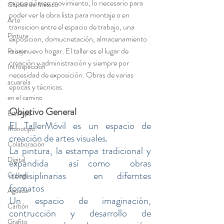
exposición en movimiento, lo necesario para 
Ciudad de México
poder ver la obra lista para montaje o en 
Arte
transicion entre el espacio de trabajo, una 
Pintura
exposicion, domucnetación, almacenamiento 
o un nuevo hogar. El taller es el lugar de 
Paisaje
creación y administración y siempre por 
Introspección
necesidad de exposición. Obras de varias 
acuarela
epocas y técnicas.
en el camino
Objetivo General
Estampa
El TallerMóvil es un espacio de 
Monotipo
creación de artes visuales.
Colaboración
La pintura, la estampa tradicional y 
Digital
expandida  así como  obras 
iterdisiplinarias  en diferntes 
Collage
formatos
Aguada
Un espacio de imaginación, 
Carbón
contrucción y desarrollo de 
Grafito