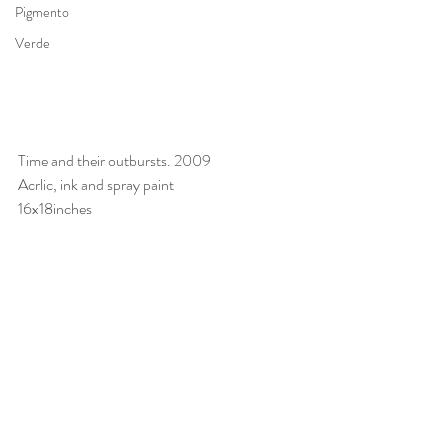
Pigmento
Verde
Time and their outbursts. 2009
Acrlic, ink and spray paint 
16x18inches