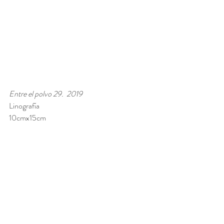
Entre el polvo 29.  2019
Linografía
10cmx15cm 