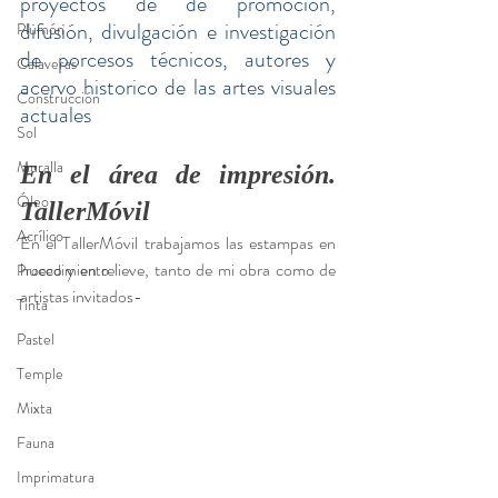
proyectos de de promoción, 
difusión, divulgación e investigación 
Plumón
de porcesos técnicos, autores y 
Calaveras
acervo historico de las artes visuales 
Construcción
actuales
Sol
Muralla
En el área de impresión. 
Óleo
TallerMóvil
Acrílico
En el TallerMóvil trabajamos las estampas en 
hueco y en relieve, tanto de mi obra como de 
Procedimiento
artistas invitados-
Tinta
Pastel
Temple
Mixta
Fauna
Imprimatura