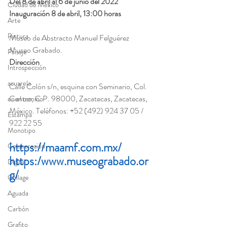
Del 8 de abril al 6 de junio del 2022
Ciudad de México
Inauguración 8 de abril, 13:00 horas 
Arte
Pintura
Museo de Abstracto Manuel Felguérez
Museo Grabado.
Paisaje
Dirección
Introspección
acuarela
Calle Colón s/n, esquina con Seminario, Col. 
Centro, C.P. 98000, Zacatecas, Zacatecas, 
en el camino
México. Teléfonos: +52 (492) 924 37 05 / 
Estampa
922 22 55
Monotipo
https://maamf.com.mx/
Colaboración
https:/www.museograbado.or
Digital
g/
Collage
Aguada
Carbón
Grafito