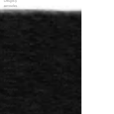
Dibujos y
aerosoles
Ciudad de
México
Arte
Pintura
Paisaje
Introspección
acuarela
en el
camino
Estampa
Monotipo
Colaboración
Digital
Collage