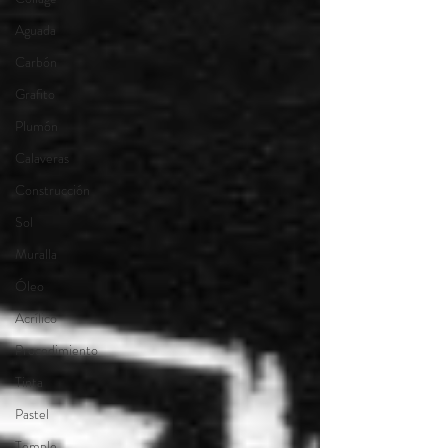
Aguada
Carbón
Grafito
Plumón
Calaveras
Construcción
Sol
Muralla
Óleo
Acrílico
Procedimiento
Tinta
Pastel
Temple