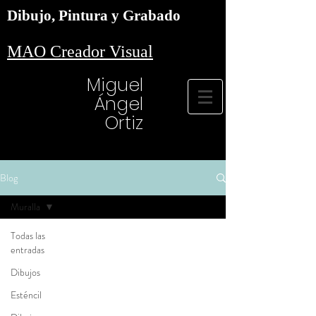
Dibujo, Pintura y Grabado
MAO Creador Visual
Miguel
Ángel
Ortiz
Blog
Muralla
Todas las
entradas
Dibujos
Esténcil