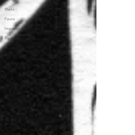
Mixta
Fauna
Imprimatura
Pigmento
Verde