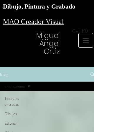
Dibujo, Pintura y Grabado
MAO Creador Visual
Cart
(0)
Miguel
Ángel
Ortiz
Blog
en el camino
Todas las
entradas
Dibujos
Esténcil