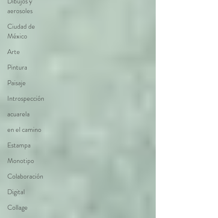
Dibujos y
aerosoles
Ciudad de
México
Arte
Pintura
Paisaje
Introspección
acuarela
en el camino
Estampa
Monotipo
Colaboración
Digital
Collage