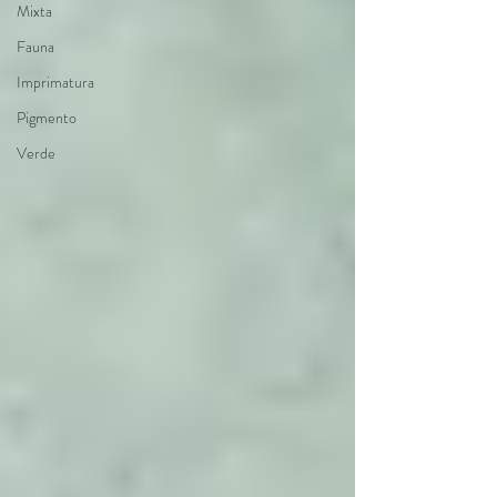
Mixta
Fauna
Imprimatura
Pigmento
Verde