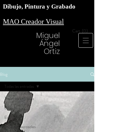
Dibujo, Pintura y Grabado
MAO Creador Visual
Cart
(0)
Miguel
Ángel
Ortiz
Blog
Todas las entradas
Todas las entradas
Dibujos
Esténcil
Dibujos y aerosoles