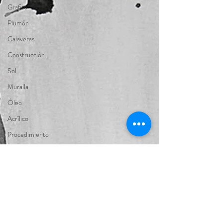
Grafito
Plumón
Calaveras
Construcción
Sol
Muralla
Óleo
Acrílico
Procedimiento
Tinta
Pastel
Temple
Mixta
Fauna