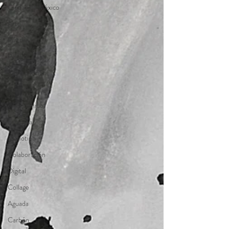
Ciudad de México
Arte
Pintura
Paisaje
Introspección
acuarela
en el camino
Estampa
Monotipo
Colaboración
Digital
Collage
Aguada
Carbón