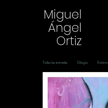
Miguel
Ángel
Ortiz
Todas las entradas
Dibujos
Esténci
Introspección
acuarela
en e
Carbón
Grafito
Plumón