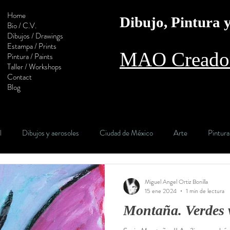
Home
Dibujo, Pintura
Bio / C.V.
Dibujos / Drawings
Estampa / Prints
MAO Creador
Pintura / Paints
Taller / Workshops
Contact
Blog
l
Dibujos y aerosoles
Ciudad de México
Arte
Pintura
l camino
Estampa
Monotipo
Colaboración
Digital
Miguel Angel Ortiz Bonilla
15 ene 2024
1 min de lectura
Montaña. Verdes 
Calaveras
Construcción
Sol
Muralla
Óleo