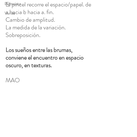
El pincel recorre el espacio/papel. de 
Pigmento
a hacia b hacia a. fin. 
Verde
Cambio de amplitud.
La medida de la variación. 
Sobreposición.
Los sueños entre las brumas, 
conviene el encuentro en espacio 
oscuro, en texturas.
MAO