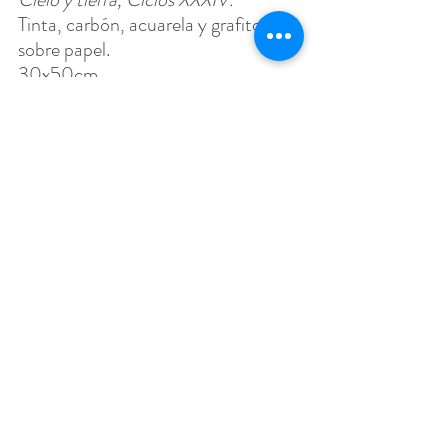
Tinta, carbón, acuarela y grafito 
sobre papel.
30x50cm. 
2023.
Cielo y tierra, Ciclos XXXV. 
Tinta, carbón, acuarela y grafito 
sobre papel.
30x50cm. 
2023.