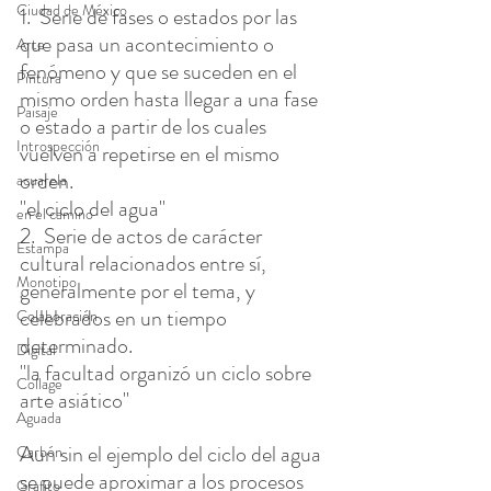
Ciudad de México
1.  Serie de fases o estados por las 
que pasa un acontecimiento o 
Arte
fenómeno y que se suceden en el 
Pintura
mismo orden hasta llegar a una fase 
Paisaje
o estado a partir de los cuales 
Introspección
vuelven a repetirse en el mismo 
orden.
acuarela
"el ciclo del agua"
en el camino
2.  Serie de actos de carácter 
Estampa
cultural relacionados entre sí, 
Monotipo
generalmente por el tema, y 
celebrados en un tiempo 
Colaboración
determinado.
Digital
"la facultad organizó un ciclo sobre 
Collage
arte asiático"
Aguada
Aun sin el ejemplo del ciclo del agua 
Carbón
se puede aproximar a los procesos 
Grafito