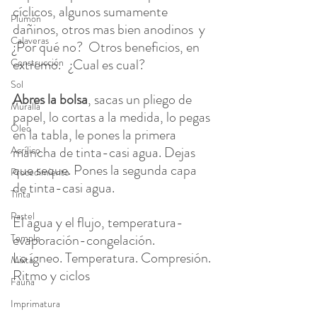
cíclicos, algunos sumamente 
Plumón
dañinos, otros mas bien anodinos  y  
Calaveras
¿Por qué no?  Otros beneficios, en 
extremo.   ¿Cual es cual? 
Construcción
Sol
Abres la bolsa
, sacas un pliego de 
Muralla
papel, lo cortas a la medida, lo pegas 
Óleo
en la tabla, le pones la primera 
mancha de tinta-casi agua. Dejas 
Acrílico
que seque. Pones la segunda capa 
Procedimiento
de tinta-casi agua.
Tinta
Pastel
El agua y el flujo, temperatura-
evaporación-congelación. 
Temple
Lo ígneo. Temperatura. Compresión. 
Mixta
Ritmo y ciclos
Fauna
Imprimatura