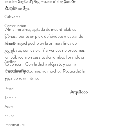
κακοῖσιν ἀσχάλαμὴ λίην, γίνωσκε δ’ οἷος ῥυσμὸς 
Plumón
ἀνθρώπους ἔχει.   
Calaveras
Construcción
Alma, mi alma, agitada de incontrolables 
Sol
penas,  ponte en pie y defiéndete mostrando 
al enemigoel pecho en la primera línea del 
Muralla
combate, con valor.  Y si vences no presumas 
Óleo
en públiconi en casa te derrumbes llorando si 
Acrílico
te vencen.  Con la dicha alégrate y con la 
tristeza aflígete, mas no mucho.  Recuerda: la 
Procedimiento
vida tiene un ritmo.
Tinta
Pastel
Arquíloco
Temple
Mixta
Fauna
Imprimatura