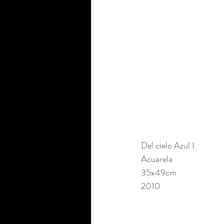
Del cielo Azul I. 
Acuarela 
35x49cm 
2010