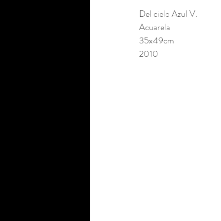
Del cielo Azul V. 
Acuarela 
35x49cm 
2010