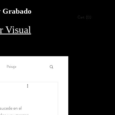
 y Grabado
Cart
(0)
 Visual
Paisaje
Collage
Aguada
sucede en el 
rílico
Procedimiento