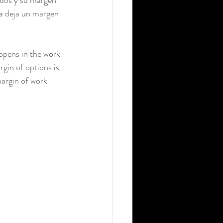
ados y su margen 
za deja un margen 
ppens in the work 
rgin of options is 
margin of work 