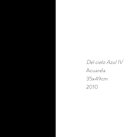
Del cielo Azul IV 
Acuarela 
35x49cm 
2010