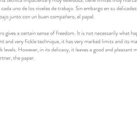
una técnica impaciente y muy veleidosa, tiene limites muy marc
 cada uno de los niveles de trabajo. Sin embargo en su delicade
Mixta
bajo junto con un buen compañero, el papel.
s gives a certain sense of freedom. It is not necessarily what ha
ent and very fickle technique, it has very marked limits and its ma
k levels. However, in its delicacy, it leaves a good and pleasant 
rtner, the paper.