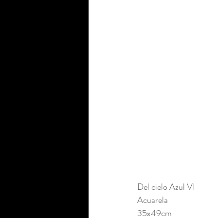
Del cielo Azul VI
Acuarela 
35x49cm 