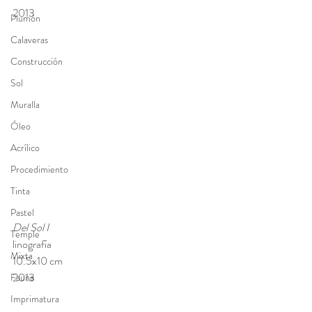
2013
Plumón
Calaveras
Construcción
Sol
Muralla
Óleo
Acrílico
Procedimiento
Tinta
Pastel
Del Sol I 
Temple
linografía
Mixta
10.5x10 cm 
2013
Fauna
Imprimatura