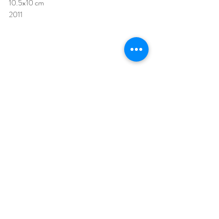
10.5x10 cm 
2011
Ciudad
linografía
10.5x10 cm 