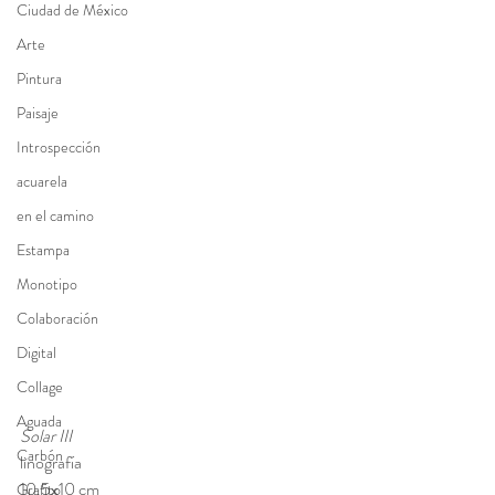
Ciudad de México
Arte
Pintura
Paisaje
Introspección
acuarela
en el camino
Estampa
Monotipo
Colaboración
Digital
Collage
Aguada
Solar III
Carbón
linografía
10.5x10 cm 
Grafito