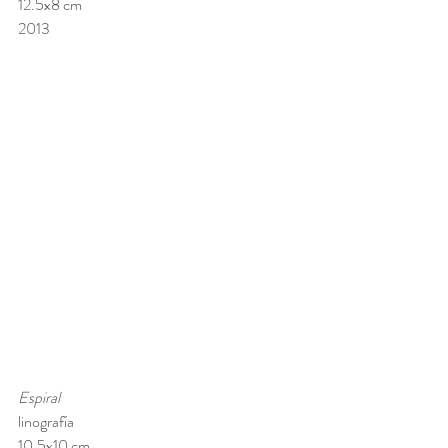
12.5x8 cm 
2013
Espiral
linografía
10.5x10 cm 