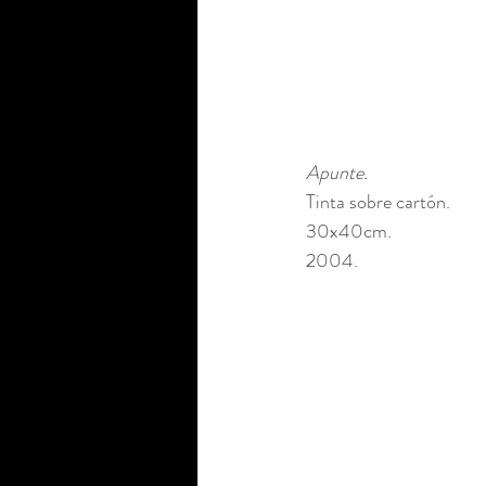
Apunte. 
Tinta sobre cartón. 
30x40cm. 
2004.