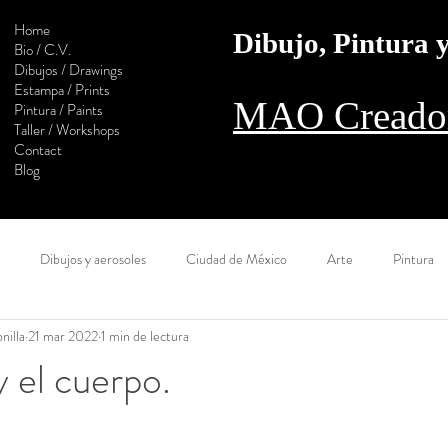
Home
Dibujo, Pintura
Bio / C.V.
Dibujos / Drawings
Estampa / Prints
MAO Creador
Pintura / Paints
Taller / Workshops
Contact
Blog
Dibujos y aerosoles
Ciudad de México
Arte
Pintura
nilla
21 mar 2022
1 min de lectura
l camino
Estampa
Monotipo
Colaboración
Digital
 el cuerpo.
Calaveras
Construcción
Sol
Muralla
Óleo
Ac