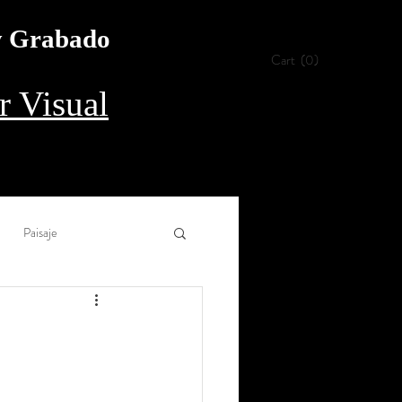
 y Grabado
Cart
(0)
 Visual
Paisaje
Collage
Aguada
rílico
Procedimiento