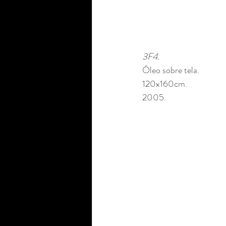
3F4. 
Óleo sobre tela.
120x160cm. 
2005.