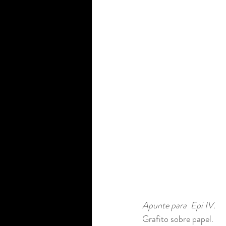
Apunte para  Epi IV. 
Grafito sobre papel. 