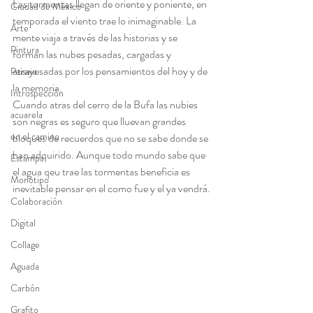
Las tormentas llegan de oriente y poniente, en 
Ciudad de México
temporada el viento trae lo inimaginable. La 
Arte
mente viaja a través de las historias y se 
Pintura
forman las nubes pesadas, cargadas y 
atravesadas por los pensamientos del hoy y de 
Paisaje
la memoria. 
Introspección
Cuando atras del cerro de la Bufa las nubies 
acuarela
son negras es seguro que lluevan grandes 
en el camino
bloques de recuerdos que no se sabe donde se 
han adquirido. Aunque todo mundo sabe que 
Estampa
el agua qeu trae las tormentas beneficia es 
Monotipo
inevitable pensar en el como fue y el ya vendrá.
Colaboración
Digital
Collage
Aguada
Carbón
Grafito