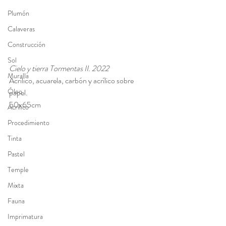
Plumón
Calaveras
Construcción
Sol
Cielo y tierra Tormentas II. 2022
Muralla
Acrílico, acuarela, carbón y acrílico sobre 
Óleo
papel. 
50x65cm
Acrílico
Procedimiento
Tinta
Pastel
Temple
Mixta
Fauna
Imprimatura