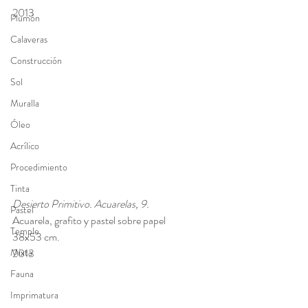
2013 
Plumón
Calaveras
Construcción
Sol
Muralla
Óleo
Acrílico
Procedimiento
Tinta
Desierto Primitivo. Acuarelas, 9. 
Pastel
Acuarela, grafito y pastel sobre papel 
Temple
38x53 cm. 
Mixta
2013
Fauna
Imprimatura