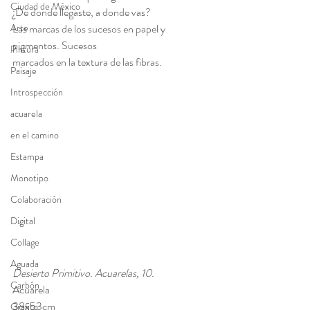
Ciudad de México
¿De donde llegaste, a donde vas? 
Arte
Las marcas de los sucesos en papel y 
pigmentos. Sucesos 
Pintura
marcados en la textura de las fibras.
Paisaje
Introspección
acuarela
en el camino
Estampa
Monotipo
Colaboración
Digital
Collage
Aguada
Desierto Primitivo. Acuarelas, 10. 
Carbón
Acuarela 
38x53cm 
Grafito