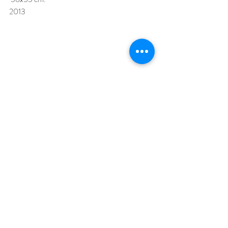
2013
Paisaje
Acuarela
Historia
Calaveras
Azul
Construcciones
Montañas
Viajes
Trasiego
Paisaje
Arte
Calaveras
Entradas recientes
Ver todo