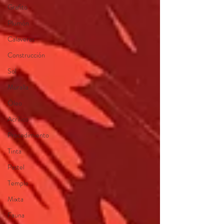
Grafito
Plumón
Calaveras
Construcción
Sol
Muralla
Óleo
Acrílico
Procedimiento
Tinta
Pastel
Temple
Mixta
Fauna