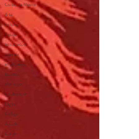
Ciudad de México
Arte
Pintura
Paisaje
Introspección
acuarela
en el camino
Estampa
Monotipo
Colaboración
Digital
Collage
Aguada
Carbón