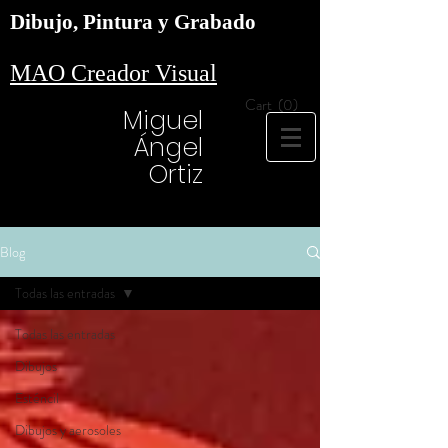
Dibujo, Pintura y Grabado
MAO Creador Visual
Cart
(0)
Miguel
Ángel
Ortiz
Blog
Todas las entradas
Todas las entradas
Dibujos
Esténcil
Dibujos y aerosoles