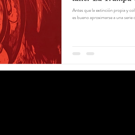
Antes que la extinción propia y co
Mixta
es bueno aproximarse a una serie d