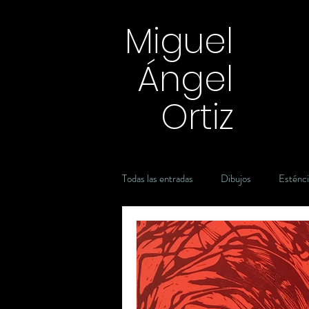
Miguel
Ángel
Ortiz
Todas las entradas
Dibujos
Esténci
Introspección
acuarela
en e
Carbón
Grafito
Plumón