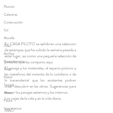
Plumón
Calaveras
Construcción
Sol
Muralla
En CASA PILOTO se exhibiran una seleccion 
Óleo
de estampas que he subido la semana pasada a 
Acrílico
ester lugar, asi como una pequeña selección de 
Procedimiento
pinturas, que les comparto aqui.
El paisaje y los materiales, el espacio pictorio y 
Tinta
las metaforas del instante de lo cotidiano o de 
Pastel
lo tracendental que los asistentes podran 
Temple
crear-descubrir en las obras. Sugerencias para 
evocar los paisajes externos y los internos.
Mixta
Los viajes de la vida y en la vida diaria,
Fauna
Imprimatura
MAO