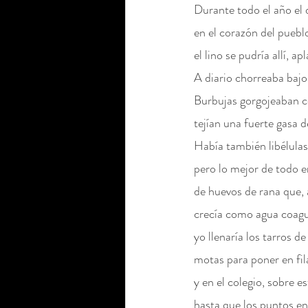
Durante todo el año el 
en el corazón del puebl
Tinta
Pastel
Temple
el lino se pudría allí, 
A diario chorreaba bajo 
Burbujas gorgojeaban c
tejían una fuerte gasa d
Había también libélulas
pero lo mejor de todo e
de huevos de rana que, a
crecía como agua coagu
yo llenaría los tarros 
motas para poner en fila
y en el colegio, sobre e
hasta que los puntos en