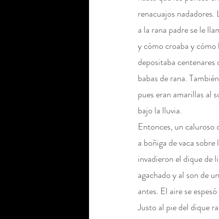
renacuajos nadadores. 
a la rana padre se le ll
y cómo croaba y cómo 
depositaba centenares 
babas de rana. También 
pues eran amarillas al 
bajo la lluvia.
Entonces, un caluroso 
a boñiga de vaca sobre l
invadieron el dique de l
agachado y al son de un
antes. El aire se espesó
Justo al pie del dique r