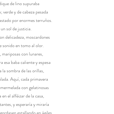
dique de lino supuraba
o; verde y de cabeza pesada
Mixta
aplastado por enormes terruños.
un sol de justicia.
on delicadeza, moscardones
e sonido en tomo al olor.
, mariposas con lunares,
ra esa baba caliente y espesa
 la sombra de las orillas,
lada. Aquí, cada primavera
de mermelada con gelatinosas
 en el alféizar de la casa,
stantes, y esperaría y miraría
gordasen estallando en ágiles