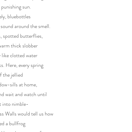
e punishing sun.
ely, bluebottles
 sound around the smell.
 spotted butterflies,
 warm thick slobber
like clotted water
ks. Here, every spring
f the jellied
dow-sills at home,
nd wait and watch until
t into nimble-
s Walls would tell us how
ed a bullfrog