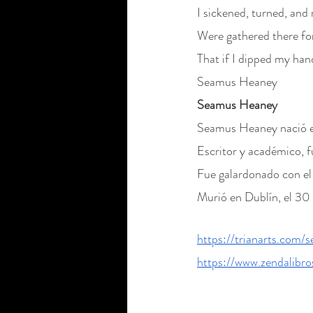
I sickened, turned, and 
Were gathered there fo
That if I dipped my han
Seamus Heaney
Seamus Heaney
Seamus Heaney nació en 
Escritor y académico, f
Fue galardonado con el
Murió en Dublín, el 30
https://trianarts.com
https://www.zendalibr