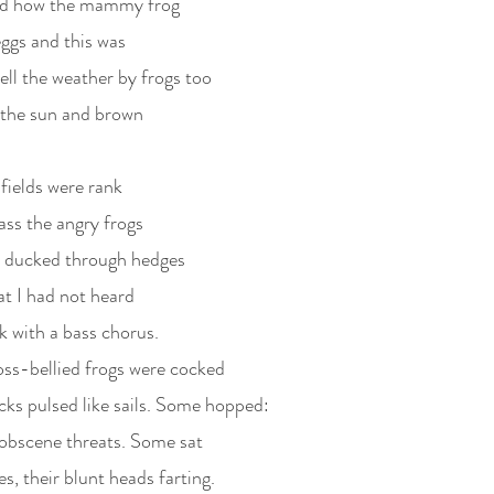
nd how the mammy frog
eggs and this was
ll the weather by frogs too
n the sun and brown
fields were rank
ass the angry frogs
I ducked through hedges
at I had not heard
k with a bass chorus.
ss-bellied frogs were cocked
cks pulsed like sails. Some hopped:
 obscene threats. Some sat
s, their blunt heads farting.