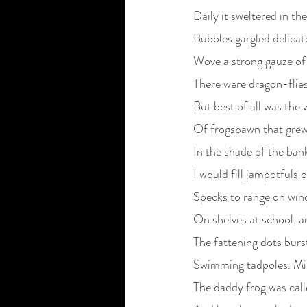
Daily it sweltered in th
Bubbles gargled delicat
Wove a strong gauze of
There were dragon-flies,
But best of all was the
Of frogspawn that grew 
In the shade of the ban
I would fill jampotfuls o
Specks to range on win
On shelves at school, a
The fattening dots burs
Swimming tadpoles. Mis
The daddy frog was call