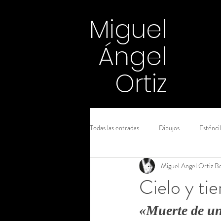
Miguel
Ángel
Ortiz
Todas las entradas
Dibujos
Esténcil
Miguel Angel Ortiz Bo
Introspección
acuarela
en e
Cielo y tie
Carbón
Grafito
Plumón
«Muerte de un