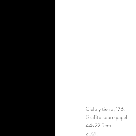
Cielo y tierra, 176. 
Grafito sobre papel. 
44x22.5cm. 
2021.