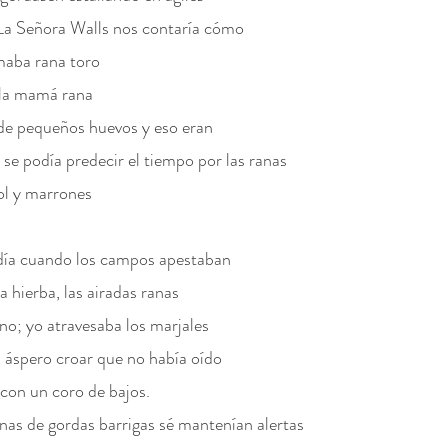
La Señora Walls nos contaría cómo
amaba rana toro
la mamá rana
de pequeños huevos y eso eran
se podía predecir el tiempo por las ranas
sol y marrones
día cuando los campos apestaban
a hierba, las airadas ranas
ino; yo atravesaba los marjales
 áspero croar que no había oído
 con un coro de bajos.
anas de gordas barrigas sé mantenían alertas