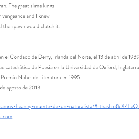
ran. The great slime kings
r vengeance and I knew
d the spawn would clutch it.
el Condado de Derry, Irlanda del Norte, el 13 de abril de 1939
ue catedrático de Poesía en la Universidad de Oxford, Inglaterra
 Premio Nobel de Literatura en 1995.
 de agosto de 2013.
/seamus-heaney-muerte-de-un-naturalista/#sthash.o8cXZFeQ
os.com