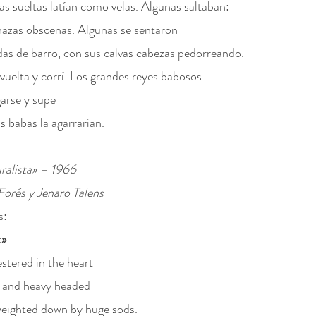
as sueltas latían como velas. Algunas saltaban:
nazas obscenas. Algunas se sentaron
as de barro, con sus calvas cabezas pedorreando.
 vuelta y corrí. Los grandes reyes babosos
garse y supe
s babas la agarrarían.
ralista» – 1966
Forés y Jenaro Talens
s:
t»
estered in the heart
 and heavy headed
 weighted down by huge sods.