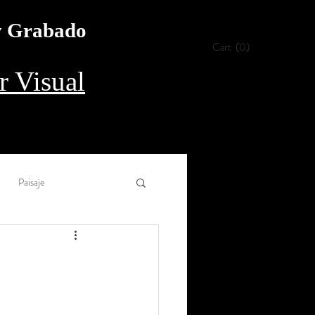
 y Grabado
Cart
(0)
 Visual
Paisaje
Collage
Aguada
rílico
Procedimiento