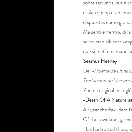
sobre terruños; sus nuc
el slap y plop eran ame
dispuestas como granad
Me sentí enfermo, di la
se reunían allí para ven
que si metía mi mano la
Seamus Heaney
De: 
«Muerte de un natu
Traducción de Vicente 
Poema original en inglé
«Death Of A Naturalis
All year the flax-dam f
Of the townland; green
Flax had rotted there,