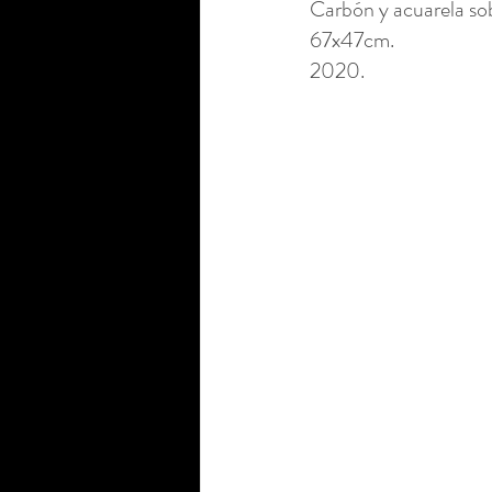
Carbón y acuarela sob
67x47cm. 
2020.