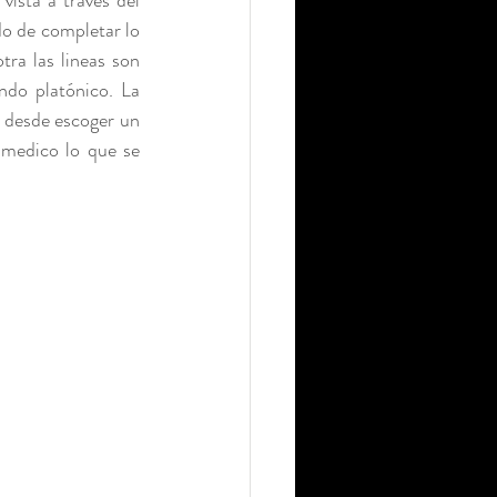
ista a través del 
do de completar lo 
ra las lineas son 
do platónico. La 
 desde escoger un 
 medico lo que se 