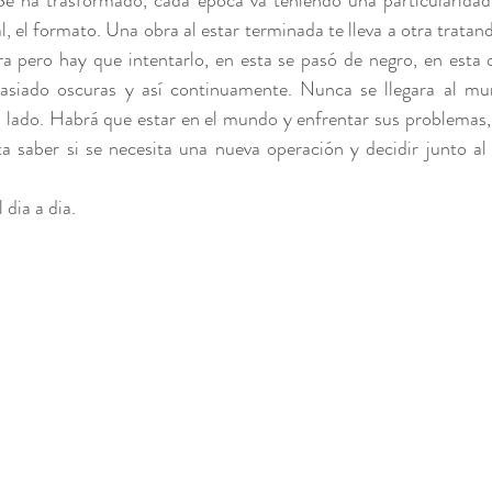
e ha trasformado, cada época va teniendo una particularidad v
, el formato. Una obra al estar terminada te lleva a otra tratan
Mixta
a pero hay que intentarlo, en esta se pasó de negro, en esta ot
asiado oscuras y así continuamente. Nunca se llegara al mun
o lado. Habrá que estar en el mundo y enfrentar sus problemas,
ta saber si se necesita una nueva operación y decidir junto al
dia a dia. 