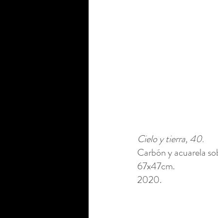
Cielo y tierra, 40. 
Carbón y acuarela sob
67x47cm. 
2020.