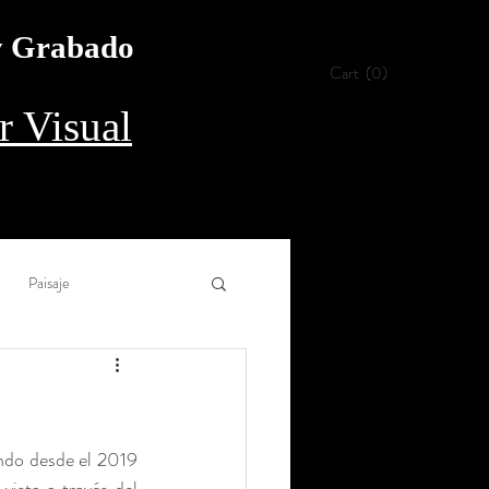
 y Grabado
Cart
(0)
 Visual
Paisaje
Collage
Aguada
ndo desde el 2019 
rílico
Procedimiento