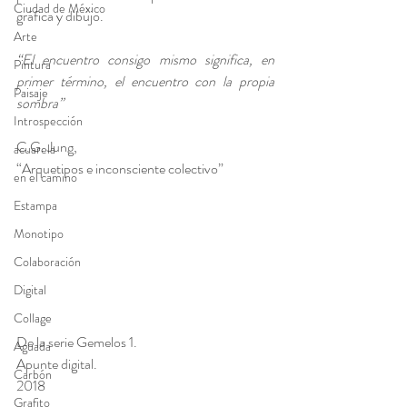
Ciudad de México
gráfica y dibujo.
Arte
“El encuentro consigo mismo significa, en 
Pintura
primer término, el encuentro con la propia 
Paisaje
sombra”
Introspección
C.G. Jung,
acuarela
“Arquetipos e inconsciente colectivo”
en el camino
Estampa
Monotipo
Colaboración
Digital
Collage
De la serie Gemelos 1. 
Aguada
Apunte digital. 
Carbón
2018
Grafito