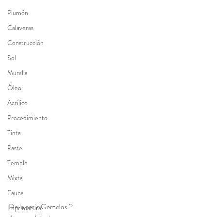
Plumón
Calaveras
Construcción
Sol
Muralla
Óleo
Acrílico
Procedimiento
Tinta
Pastel
Temple
Mixta
Fauna
De la serie Gemelos 2. 
Imprimatura