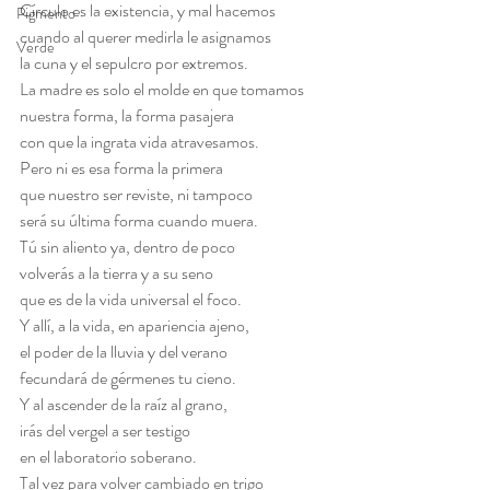
Círculo es la existencia, y mal hacemos
Pigmento
cuando al querer medirla le asignamos
Verde
la cuna y el sepulcro por extremos.
La madre es solo el molde en que tomamos
nuestra forma, la forma pasajera
con que la ingrata vida atravesamos.
Pero ni es esa forma la primera
que nuestro ser reviste, ni tampoco
será su última forma cuando muera.
Tú sin aliento ya, dentro de poco
volverás a la tierra y a su seno
que es de la vida universal el foco.
Y allí, a la vida, en apariencia ajeno,
el poder de la lluvia y del verano
fecundará de gérmenes tu cieno.
Y al ascender de la raíz al grano,
irás del vergel a ser testigo
en el laboratorio soberano.
Tal vez para volver cambiado en trigo