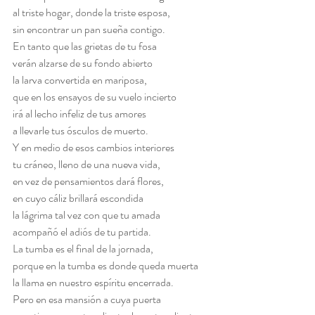
al triste hogar, donde la triste esposa,
sin encontrar un pan sueña contigo.
En tanto que las grietas de tu fosa
verán alzarse de su fondo abierto
la larva convertida en mariposa,
que en los ensayos de su vuelo incierto
irá al lecho infeliz de tus amores
a llevarle tus ósculos de muerto.
Y en medio de esos cambios interiores
tu cráneo, lleno de una nueva vida,
en vez de pensamientos dará flores,
en cuyo cáliz brillará escondida
la lágrima tal vez con que tu amada
acompañó el adiós de tu partida.
La tumba es el final de la jornada,
porque en la tumba es donde queda muerta
la llama en nuestro espíritu encerrada.
Pero en esa mansión a cuya puerta