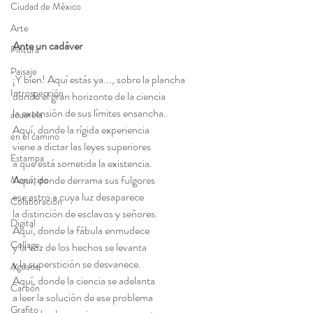
Ciudad de México
Arte
Ante un cadáver
Pintura
Paisaje
¡Y bien! Aquí estás ya..., sobre la plancha
Introspección
donde el gran horizonte de la ciencia
la extensión de sus límites ensancha.
acuarela
Aquí, donde la rígida experiencia
en el camino
viene a dictar las leyes superiores
Estampa
a que está sometida la existencia.
Aquí, donde derrama sus fulgores
Monotipo
ese astro a cuya luz desaparece
Colaboración
la distinción de esclavos y señores.
Digital
Aquí, donde la fábula enmudece
Collage
y la voz de los hechos se levanta
y la superstición se desvanece.
Aguada
Aquí, donde la ciencia se adelanta
Carbón
a leer la solución de ese problema
Grafito