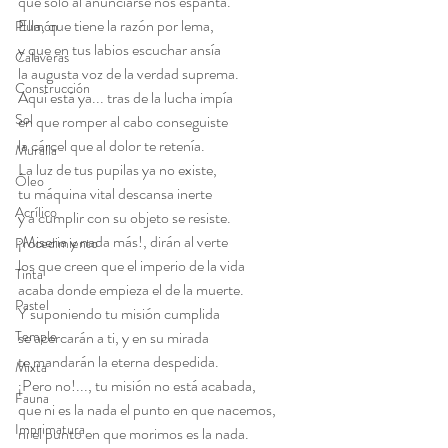
que solo al anunciarse nos espanta.
Ella, que tiene la razón por lema,
Plumón
y que en tus labios escuchar ansía
Calaveras
la augusta voz de la verdad suprema.
Construcción
Aquí está ya... tras de la lucha impía
Sol
en que romper al cabo conseguiste
la cárcel que al dolor te retenía.
Muralla
La luz de tus pupilas ya no existe,
Óleo
tu máquina vital descansa inerte
Acrílico
y a cumplir con su objeto se resiste.
¡Miseria y nada más!, dirán al verte
Procedimiento
los que creen que el imperio de la vida
Tinta
acaba donde empieza el de la muerte.
Pastel
Y suponiendo tu misión cumplida
Temple
se acercarán a ti, y en su mirada
te mandarán la eterna despedida.
Mixta
¡Pero no!..., tu misión no está acabada,
Fauna
que ni es la nada el punto en que nacemos,
Imprimatura
ni el punto en que morimos es la nada.