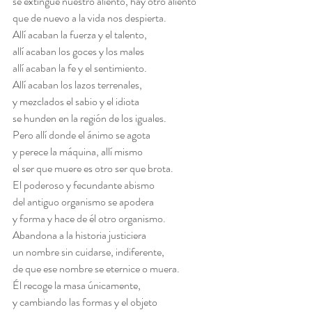
se extingue nuestro aliento, hay otro aliento
que de nuevo a la vida nos despierta.
Allí acaban la fuerza y el talento,
allí acaban los goces y los males
allí acaban la fe y el sentimiento.
Allí acaban los lazos terrenales,
y mezclados el sabio y el idiota
se hunden en la región de los iguales.
Pero allí donde el ánimo se agota
y perece la máquina, allí mismo
el ser que muere es otro ser que brota.
El poderoso y fecundante abismo
del antiguo organismo se apodera
y forma y hace de él otro organismo.
Abandona a la historia justiciera
un nombre sin cuidarse, indiferente,
de que ese nombre se eternice o muera.
Él recoge la masa únicamente,
y cambiando las formas y el objeto