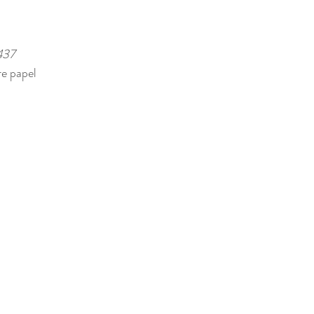
437 
e papel 