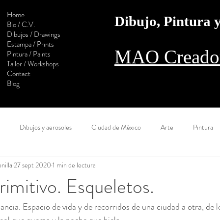
Home
Dibujo, Pintura
Bio / C.V.
Dibujos / Drawings
Estampa / Prints
MAO Creador
Pintura / Paints
Taller / Workshops
Contact
Blog
Dibujos y aerosoles
Ciudad de México
Arte
Pintura
nilla
27 sept 2020
1 min de lectura
l camino
Estampa
Monotipo
Colaboración
Digital
rimitivo. Esqueletos.
mancia. Espacio de vida y de recorridos de una ciudad a otra, de 
Calaveras
Construcción
Sol
Muralla
Óleo
Ac