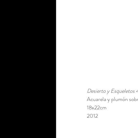
Desierto y Esqueletos 
Acuarela y plumón sobr
18x22cm 
2012