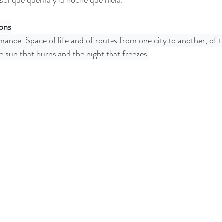
l sol que quema y la noche que hiela.
Mixta
tons
ance. Space of life and of routes from one city to another, of 
e sun that burns and the night that freezes.