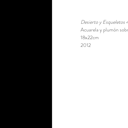
Desierto y Esqueletos 
Acuarela y plumón sobr
18x22cm 
2012