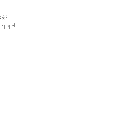
439 
e papel 