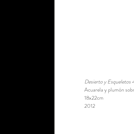
Desierto y Esqueletos 
Acuarela y plumón sobr
18x22cm 
2012