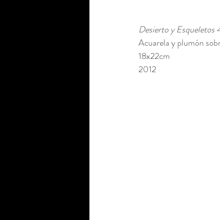
Desierto y Esqueletos 
Acuarela y plumón sobr
18x22cm 
2012