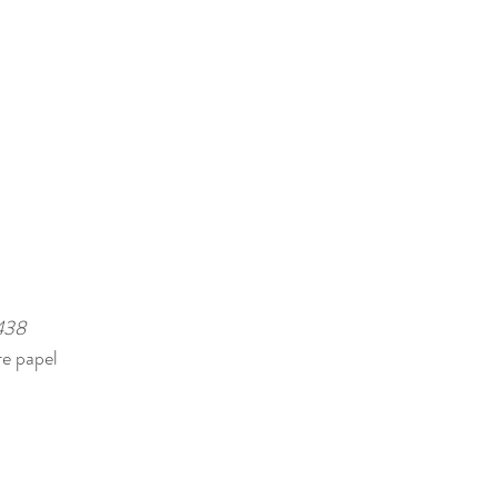
438 
e papel 