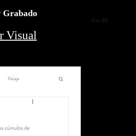
 y Grabado
Cart
(0)
 Visual
Paisaje
Collage
Aguada
los cúmulos de 
rílico
Procedimiento