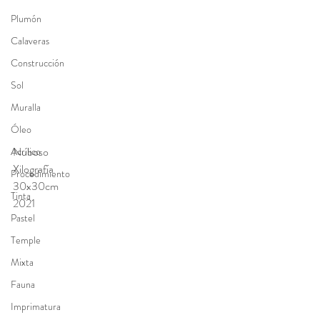
Plumón
Calaveras
Construcción
Sol
Muralla
Óleo
Nuboso
Acrílico
Xilografía
Procedimiento
30x30cm
Tinta
2021
Pastel
Temple
Mixta
Fauna
Imprimatura