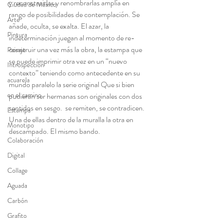
y reconstruirlas y renombrarlas amplía en 
Ciudad de México
rango de posibilidades de contemplación. Se 
Arte
añade, oculta, se exalta. El azar, la 
Pintura
indeterminación juegan al momento de re-
construir una vez más la obra, la estampa que 
Paisaje
se puede imprimir otra vez en un “nuevo 
Introspección
contexto” teniendo como antecedente en su 
acuarela
mundo paralelo la serie original Que si bien 
en el camino
pudieran ser hermanas son originales con dos 
sentidos en sesgo.  se remiten, se contradicen. 
Estampa
Una de ellas dentro de la muralla la otra en 
Monotipo
descampado. El mismo bando.
Colaboración
Digital
Collage
Aguada
Carbón
Grafito