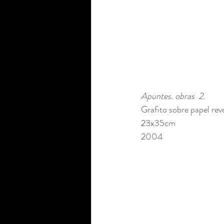
Apuntes. obras  2.
Grafito sobre papel rev
23x35cm 
2004