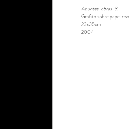
Apuntes. obras  3.
Grafito sobre papel rev
23x35cm 
2004