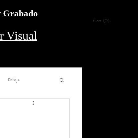
 y Grabado
Cart
(0)
 Visual
Paisaje
Collage
Aguada
rílico
Procedimiento