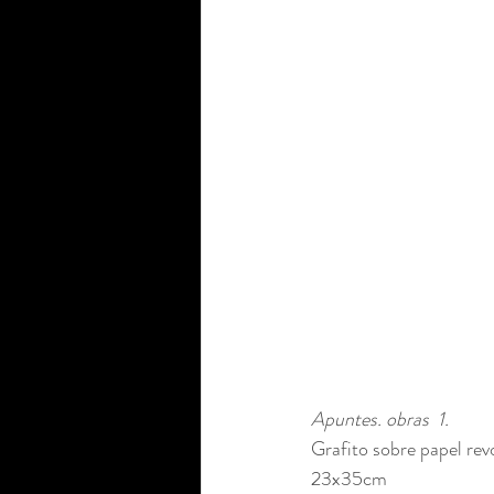
Apuntes. obras  1.
Grafito sobre papel rev
23x35cm 