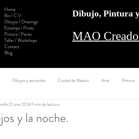
Home
Dibujo, Pintura
Bio / C.V.
Dibujos / Drawings
Estampa / Prints
MAO Creador
Pintura / Paints
Taller / Workshops
Contact
Blog
Dibujos y aerosoles
Ciudad de México
Arte
Pintura
nilla
22 ene 2024
1 min de lectura
l camino
Estampa
Monotipo
Colaboración
Digital
jos y la noche.
Calaveras
Construcción
Sol
Muralla
Óleo
Ac