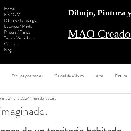
Home
Dibujo, Pintura
Bio / C.V.
Dibujos / Drawings
Estampa / Prints
MAO Creador
Pintura / Paints
Taller / Workshops
Contact
Blog
Dibujos y aerosoles
Ciudad de México
Arte
Pintura
nilla
29 ene 2024
1 min de lectura
l camino
Estampa
Monotipo
Colaboración
Digital
imaginado.
Calaveras
Construcción
Sol
Muralla
Óleo
Ac