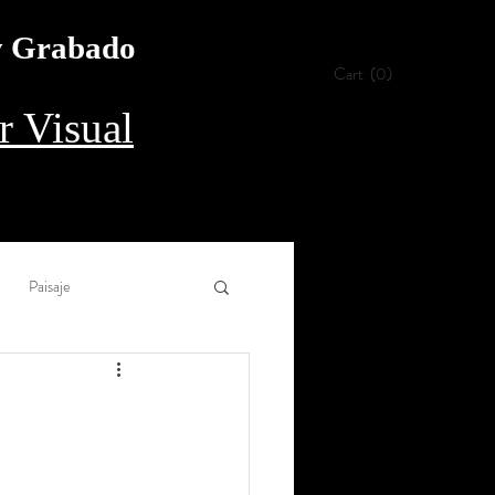
 y Grabado
Cart
(0)
 Visual
Paisaje
Collage
Aguada
rílico
Procedimiento