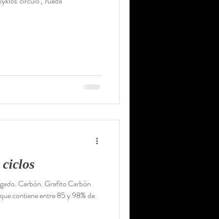
kýklos 'círculo', 'rueda'
 ciclos
egado. Carbón. Grafito Carbón
 que contiene entre 85 y 98% de