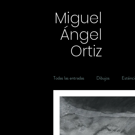
Miguel
Ángel
Ortiz
Todas las entradas
Dibujos
Esténci
Introspección
acuarela
en e
Carbón
Grafito
Plumón