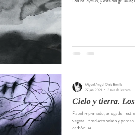
Del lat. cyclus, y este del gr. κύκλος 
Mixta
Miguel Angel Ortiz Bonilla
27 jun 2021
2 min de lectura
Cielo y tierra. Los
Papel imprimado, arrugado, restr
vegetal. Producto sólido y poroso
carbón; se...