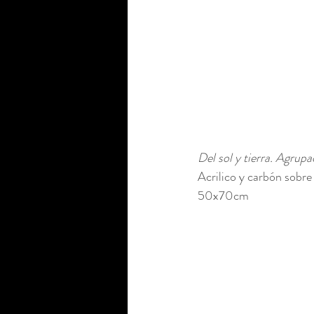
Del sol y tierra. Agrup
Acrilico y carbón sobre 
50x70cm