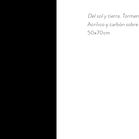
Del sol y tierra. Torme
Acrilico y carbón sobre 
50x70cm