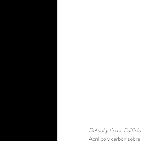
Del sol y tierra. Edific
Acrilico y carbón sobre 