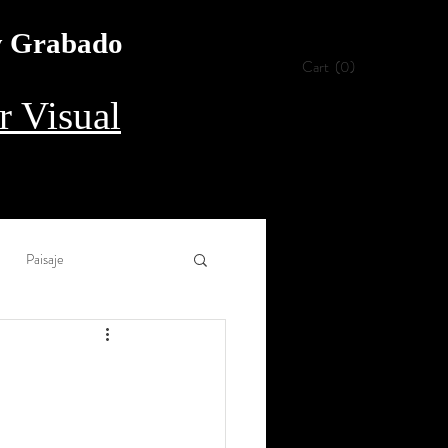
 y Grabado
Cart
(0)
 Visual
Paisaje
Collage
Aguada
rílico
Procedimiento