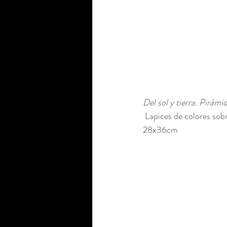
Del sol y tierra. Pirám
 Lapices de colores sobr
28x36cm 