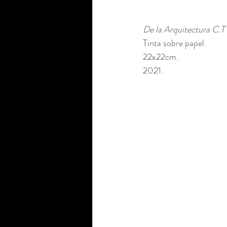
De la Arquitectura C.T 
Tinta sobre papel. 
22x22cm. 
2021.