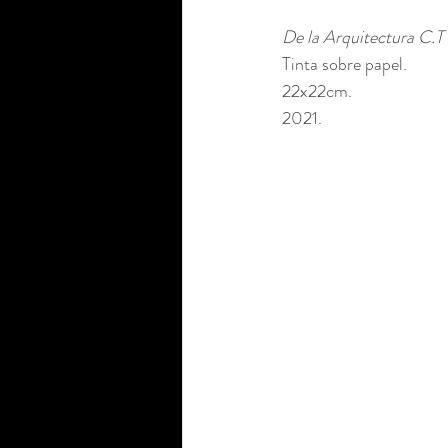
De la Arquitectura C.T 
Tinta sobre papel. 
22x22cm. 
2021.