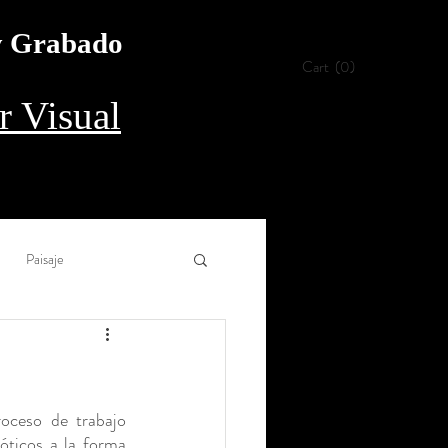
 y Grabado
Cart
(0)
 Visual
Paisaje
Collage
Aguada
oceso de trabajo 
rílico
Procedimiento
óticos a la forma 