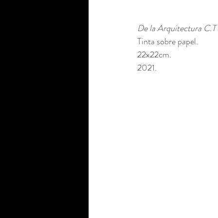
De la Arquitectura C.T 
Tinta sobre papel. 
22x22cm.
2021.