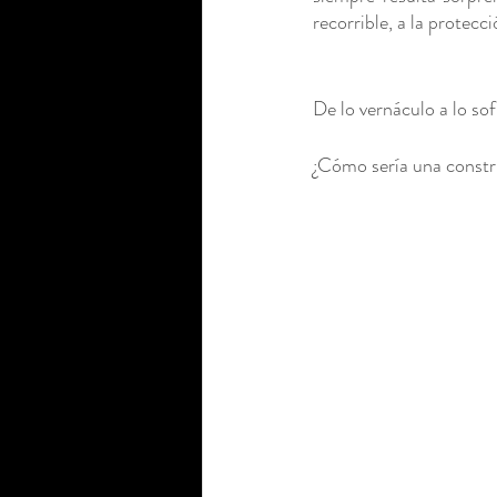
recorrible, a la protecc
Tinta
Pastel
Temple
De lo vernáculo a lo sof
¿Cómo sería una constr