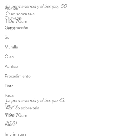
La permanencia y el tiempo,  50 
Plumón
Óleo sobre tela 
Calaveras
110x170cm 
Construcción
2021
Sol
Muralla
Óleo
Acrílico
Procedimiento
Tinta
Pastel
La permanencia y el tiempo 43. 
Temple
Acrílico sobre tela  
Mixta
110x170cm 
2020
Fauna
Imprimatura