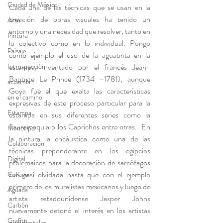
Ciudad de México
Cada una de las técnicas que se usan en la 
creación de obras visuales ha tenido un 
Arte
entorno y una necesidad que resolver, tanto en 
Pintura
lo colectivo como en lo individual. Pongo 
Paisaje
como ejemplo el uso de la aguatinta en la 
Introspección
estampa, inventado por el francés Jean-
Baptiste Le Prince (1734 –1781), aunque 
acuarela
Goya fue el que exalta las características 
en el camino
expresivas de este proceso particular para la 
Estampa
estampa en sus diferentes series como la 
Tauromaquia o los Caprichos entre otras.  En 
Monotipo
la pintura la encáustica como una de las 
Colaboración
técnicas preponderante en los egipcios 
Digital
ptolemaicos para la decoración de sarcófagos 
fue casi olvidada hasta que con el ejemplo 
Collage
primero de los muralistas mexicanos y luego de 
Aguada
artista estadounidense Jasper Johns 
Carbón
nuevamente detonó el interés en los artistas 
Grafito
occidentales.