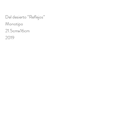
Del desierto “Reflejos” 
Monotipo 
21.5cmx16cm 
2019