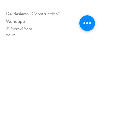
Del desierto “Construcción” 
Monotipo 
21.5cmx16cm 
2019
Monotypes. Sensations Expansions  
Each of the techniques used in the creation of 
visual works has had an environment and a 
need to be solved, both collectively and 
individually. I give as an example the use of 
aquatint in the stamp, invented by the French 
Jean-Baptiste Le Prince (1734 –1781), 
although Goya was the one who exalts the 
expressive characteristics of this particular 
process for the stamp in his different series 