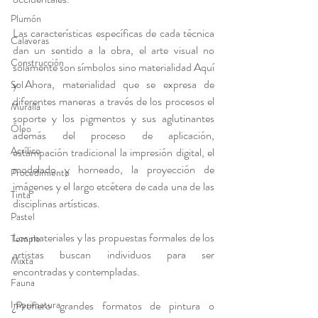
Plumón
Las características específicas de cada técnica 
Calaveras
dan un sentido a la obra, el arte visual no 
Construcción
solamente son símbolos sino materialidad Aquí 
y Ahora, materialidad que se expresa de 
Sol
diferentes maneras a través de los procesos el 
Muralla
soporte y los pigmentos y sus aglutinantes 
Óleo
además del proceso de aplicación, 
Acrílico
estampación tradicional la impresión digital, el 
modelado y horneado, la proyección de 
Procedimiento
imágenes y el largo etcétera de cada una de las 
Tinta
disciplinas artísticas.
Pastel
Los materiales y las propuestas formales de los 
Temple
artistas buscan individuos para ser 
Mixta
encontradas y contempladas. 
Fauna
Imprimatura
¿Prefiero grandes formatos de pintura o 