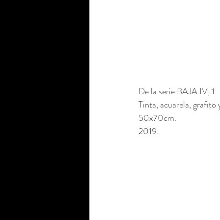
De la serie BAJA IV, 1. 
Tinta, acuarela, grafito 
50x70cm. 
2019.