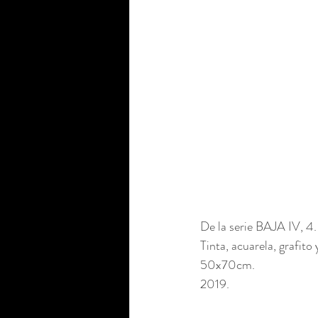
De la serie BAJA IV, 4.
Tinta, acuarela, grafito 
50x70cm. 
2019.