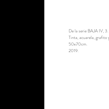
De la serie BAJA IV, 3.
Tinta, acuarela, grafito 
50x70cm. 
2019.