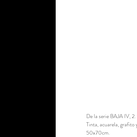
De la serie BAJA IV, 2. 
Tinta, acuarela, grafito 
50x70cm. 