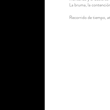
La bruma, la contención,
Tinta
Pastel
Temple
Recorrido de tiempo, at