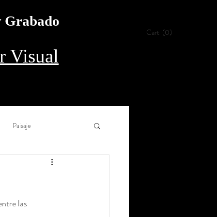
 y Grabado
Cart
(0)
 Visual
Paisaje
Collage
Aguada
entre las 
rílico
Procedimiento