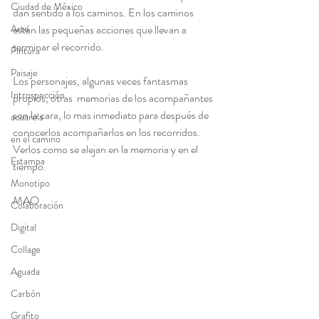
Ciudad de México
dan sentido a los caminos. En los caminos 
Arte
están las pequeñas acciones que llevan a 
terminar el recorrido.
Pintura
Paisaje
Los personajes, algunas veces fantasmas 
Introspección
propios, otras  memorias de los acompañantes 
son la cara, lo mas inmediato para después de 
acuarela
conocerlos acompañarlos en los recorridos. 
en el camino
Verlos como se alejan en la memoria y en el 
Estampa
tiempo.
Monotipo
MAO
Colaboración
Digital
Collage
Aguada
Carbón
Grafito