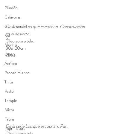
Plumón
Calaveras
De la serie Los que escuchan. Construcción 
Construcción
en el desierto. 
Sol
Óleo sobre tela. 
Muralla
80x120cm 
Óleo
2018
Acrílico
Procedimiento
Tinta
Pastel
Temple
Mixta
Fauna
De la serie Los que escuchan. Par. 
Imprimatura
Óleo sobre tela. 